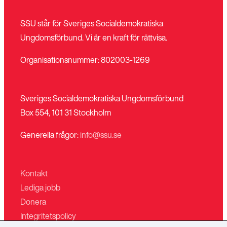
SSU står för Sveriges Socialdemokratiska
Ungdomsförbund. Vi är en kraft för rättvisa.
Stäng
Bli medlem
Organisationsnummer: 802003-1269
meny
Sveriges Socialdemokratiska Ungdomsförbund
Box 554, 101 31 Stockholm
Generella frågor:
info@ssu.se
Kontakt
Lediga jobb
Donera
Integritetspolicy