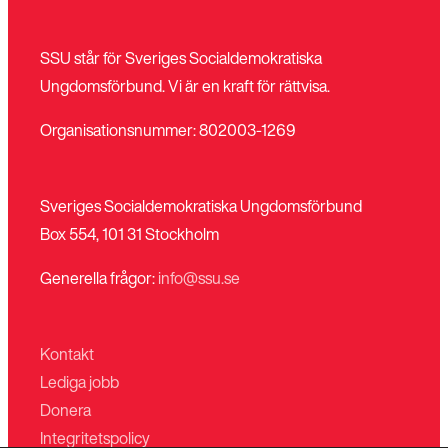
SSU står för Sveriges Socialdemokratiska
Ungdomsförbund. Vi är en kraft för rättvisa.
Stäng
Bli medlem
meny
Organisationsnummer: 802003-1269
Sveriges Socialdemokratiska Ungdomsförbund
Box 554, 101 31 Stockholm
Generella frågor:
info@ssu.se
Kontakt
Lediga jobb
Donera
Integritetspolicy