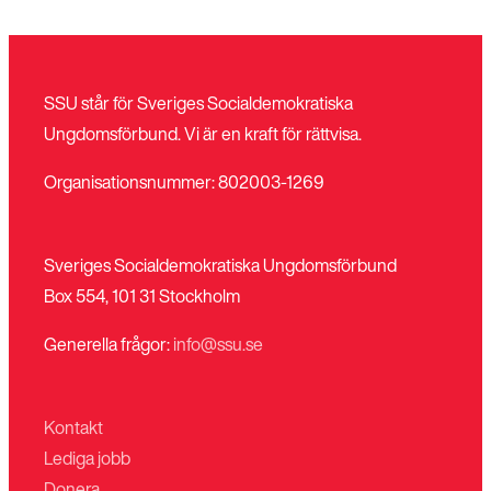
SSU står för Sveriges Socialdemokratiska
Stäng
Bli medlem
Ungdomsförbund. Vi är en kraft för rättvisa.
meny
Organisationsnummer: 802003-1269
Sveriges Socialdemokratiska Ungdomsförbund
Box 554, 101 31 Stockholm
Generella frågor:
info@ssu.se
Kontakt
Lediga jobb
Donera