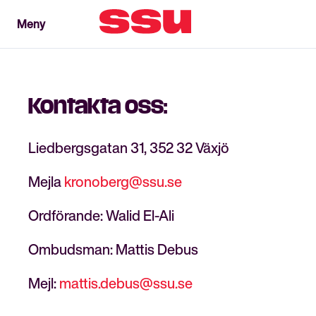
Meny
Meny
Stäng
Kontakta oss:
Liedbergsgatan 31, 352 32 Växjö
Mejla
kronoberg@ssu.se
Ordförande:
Walid El-Ali
Ombudsman: Mattis Debus
Mejl:
mattis.debus@ssu.se