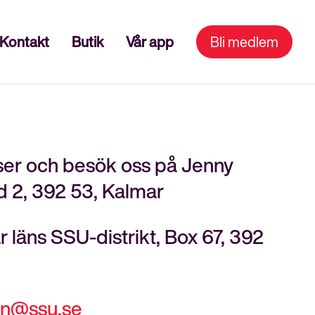
Kontakt
Butik
Vår app
Bli medlem
ser och besök oss på
Jenny
 2, 392 53, Kalmar
ar läns SSU-distrikt, Box 67, 392
an@ssu.se