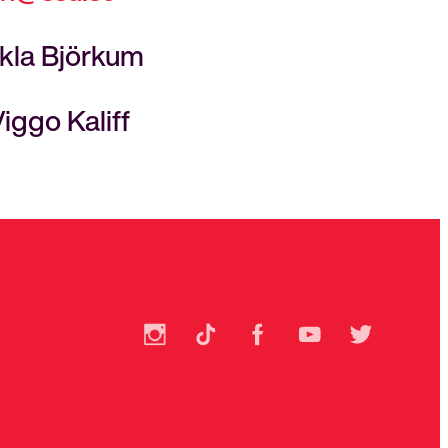
kla Björkum
ggo Kaliff
SSU
SSU
SSU
SSU
SSU
på
på
på
på
på
Instagram
TikTok
Facebook
YouTube
Twitter
Bli medlem