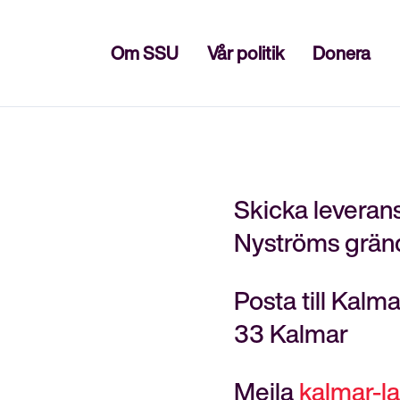
Stäng
Om SSU
Vår politik
Donera
Skicka leveran
Nyströms gränd
Posta till Kalm
33 Kalmar
Mejla
kalmar-l