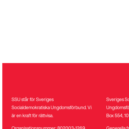
SSU står för Sveriges
Sveriges S
Socialdemokratiska Ungdomsförbund. Vi
Ungdomsfö
är en kraft för rättvisa.
Box 554, 10
Organisationsnummer: 802003-1269
Generella f